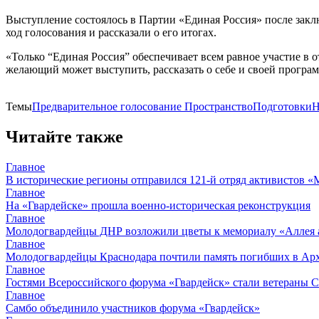
Выступление состоялось в Партии «Единая Россия» после закл
ход голосования и рассказали о его итогах.
«Только “Единая Россия” обеспечивает всем равное участие в
желающий может выступить, рассказать о себе и своей програ
Темы
Предварительное голосование
ПространствоПодготовки
Читайте также
Главное
В исторические регионы отправился 121-й отряд активистов 
Главное
На «Гвардейске» прошла военно-историческая реконструкция
Главное
Молодогвардейцы ДНР возложили цветы к мемориалу «Аллея 
Главное
Молодогвардейцы Краснодара почтили память погибших в Ар
Главное
Гостями Всероссийского форума «Гвардейск» стали ветераны 
Главное
Самбо объединило участников форума «Гвардейск»