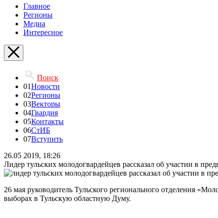
Главное
Регионы
Медиа
Интересное
Поиск
01
Новости
02
Регионы
03
Векторы
04
Гвардия
05
Контакты
06
СтИБ
07
Вступить
26.05 2019, 18:26
Лидер тульских молодогвардейцев рассказал об участии в пре
26 мая руководитель Тульского регионального отделения «Мол
выборах в Тульскую областную Думу.