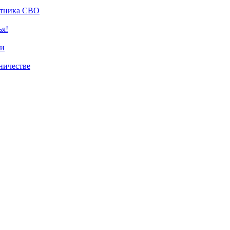
стника СВО
ья!
си
ничестве