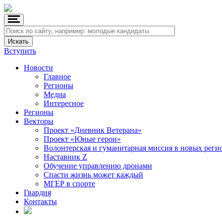
Вступить
Новости
Главное
Регионы
Медиа
Интересное
Регионы
Векторы
Проект «Дневник Ветерана»
Проект «Юные герои»
Волонтерская и гуманитарная миссия в новых реги
Наставник Z
Обучение управлению дронами
Спасти жизнь может каждый
МГЕР в спорте
Гвардия
Контакты