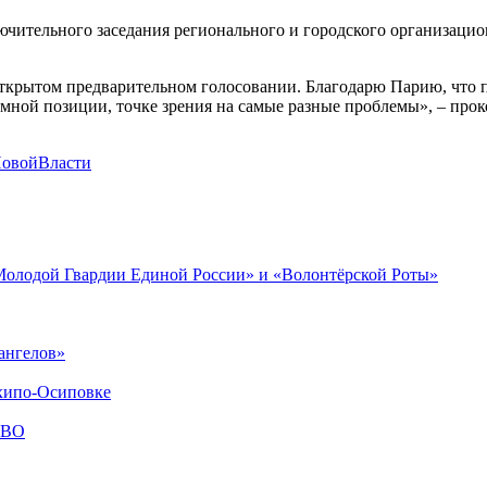
ючительного заседания регионального и городского организаци
 открытом предварительном голосовании. Благодарю Парию, что 
ммной позиции, точке зрения на самые разные проблемы», – пр
НовойВласти
«Молодой Гвардии Единой России» и «Волонтёрской Роты»
ангелов»
хипо-Осиповке
СВО