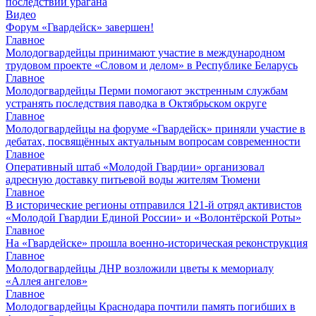
последствий урагана
Видео
Форум «Гвардейск» завершен!
Главное
Молодогвардейцы принимают участие в международном
трудовом проекте «Словом и делом» в Республике Беларусь
Главное
Молодогвардейцы Перми помогают экстренным службам
устранять последствия паводка в Октябрьском округе
Главное
Молодогвардейцы на форуме «Гвардейск» приняли участие в
дебатах, посвящённых актуальным вопросам современности
Главное
Оперативный штаб «Молодой Гвардии» организовал
адресную доставку питьевой воды жителям Тюмени
Главное
В исторические регионы отправился 121-й отряд активистов
«Молодой Гвардии Единой России» и «Волонтёрской Роты»
Главное
На «Гвардейске» прошла военно-историческая реконструкция
Главное
Молодогвардейцы ДНР возложили цветы к мемориалу
«Аллея ангелов»
Главное
Молодогвардейцы Краснодара почтили память погибших в