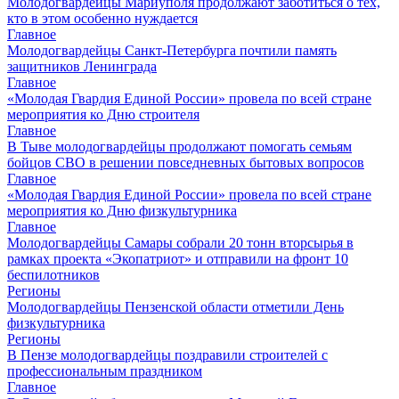
Молодогвардейцы Мариуполя продолжают заботиться о тех,
кто в этом особенно нуждается
Главное
Молодогвардейцы Санкт-Петербурга почтили память
защитников Ленинграда
Главное
«Молодая Гвардия Единой России» провела по всей стране
мероприятия ко Дню строителя
Главное
В Тыве молодогвардейцы продолжают помогать семьям
бойцов СВО в решении повседневных бытовых вопросов
Главное
«Молодая Гвардия Единой России» провела по всей стране
мероприятия ко Дню физкультурника
Главное
Молодогвардейцы Самары собрали 20 тонн вторсырья в
рамках проекта «Экопатриот» и отправили на фронт 10
беспилотников
Регионы
Молодогвардейцы Пензенской области отметили День
физкультурника
Регионы
В Пензе молодогвардейцы поздравили строителей с
профессиональным праздником
Главное