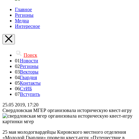
Главное
Регионы
Медиа
Интересное
Поиск
01
Новости
02
Регионы
03
Векторы
04
Гвардия
05
Контакты
06
СтИБ
07
Вступить
25.05 2019, 17:20
Свердловская МГЕР организовала историческую квест-игру
25 мая молодогвардейцы Кировского местного отделения
«Молодой Гвардии» провели квест-игру «Путешествие в