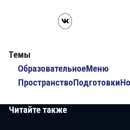
Темы
ОбразовательноеМеню
ПространствоПодготовкиН
Читайте также