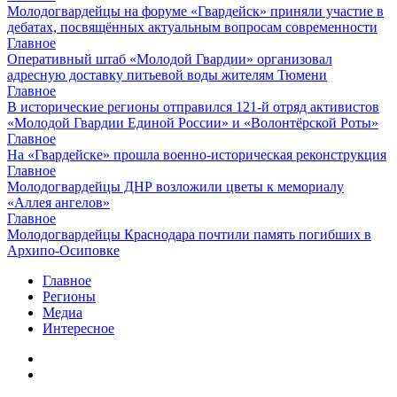
Молодогвардейцы на форуме «Гвардейск» приняли участие в
дебатах, посвящённых актуальным вопросам современности
Главное
Оперативный штаб «Молодой Гвардии» организовал
адресную доставку питьевой воды жителям Тюмени
Главное
В исторические регионы отправился 121-й отряд активистов
«Молодой Гвардии Единой России» и «Волонтёрской Роты»
Главное
На «Гвардейске» прошла военно-историческая реконструкция
Главное
Молодогвардейцы ДНР возложили цветы к мемориалу
«Аллея ангелов»
Главное
Молодогвардейцы Краснодара почтили память погибших в
Архипо-Осиповке
Главное
Регионы
Медиа
Интересное