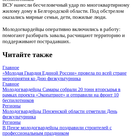
ВСУ нанесли бесчеловечный удар по многоквартирному
жилому дому в Белгородской области. Под обстрелом
оказались мирные семьи, дети, пожилые люди.
Молодогвардейцы оперативно включились в работу:
помогают разбирать завалы, расчищают территорию и
поддерживают пострадавших.
Читайте также
Главное
«Молодая Гвардия Единой России» провела по всей стране
мероприятия ко Дню физкультурника
Главное
Молодогвардейцы Самары собрали 20 тонн вторсырья в
рамках проекта «Экопатриот» и отправили на фронт 10
беспилотников
Регионы
Молодогвардейцы Пензенской области отметили День
физкультурника
Регионы
В Пензе молодогвардейцы поздравили строителей с
профессиональным праздником