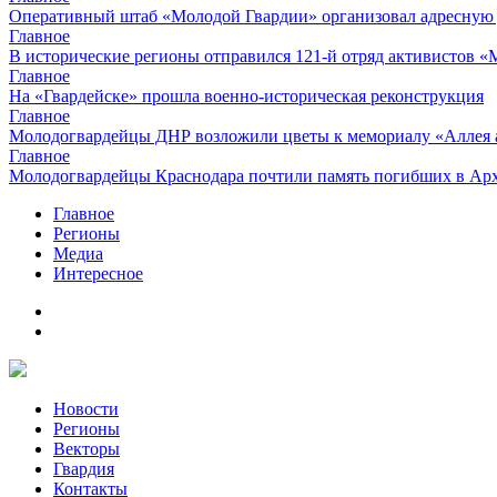
Оперативный штаб «Молодой Гвардии» организовал адресную
Главное
В исторические регионы отправился 121-й отряд активистов 
Главное
На «Гвардейске» прошла военно-историческая реконструкция
Главное
Молодогвардейцы ДНР возложили цветы к мемориалу «Аллея 
Главное
Молодогвардейцы Краснодара почтили память погибших в Ар
Главное
Регионы
Медиа
Интересное
Новости
Регионы
Векторы
Гвардия
Контакты