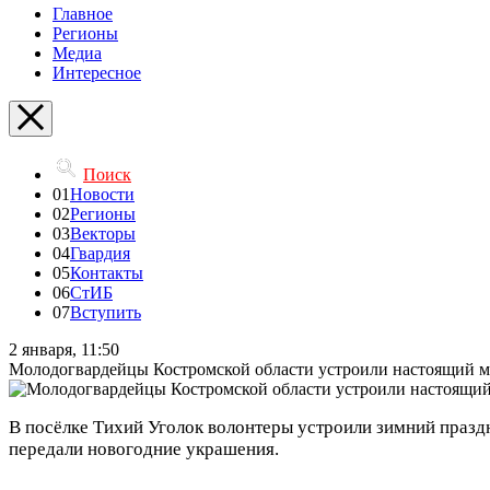
Главное
Регионы
Медиа
Интересное
Поиск
01
Новости
02
Регионы
03
Векторы
04
Гвардия
05
Контакты
06
СтИБ
07
Вступить
2 января, 11:50
Молодогвардейцы Костромской области устроили настоящий ма
В посёлке Тихий Уголок волонтеры устроили зимний праздн
передали новогодние украшения.