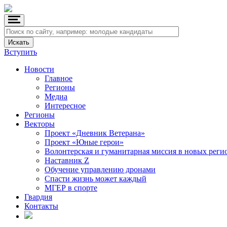
Вступить
Новости
Главное
Регионы
Медиа
Интересное
Регионы
Векторы
Проект «Дневник Ветерана»
Проект «Юные герои»
Волонтерская и гуманитарная миссия в новых реги
Наставник Z
Обучение управлению дронами
Спасти жизнь может каждый
МГЕР в спорте
Гвардия
Контакты