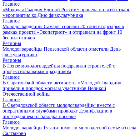
Главное
«Молодая Гвардия Единой России» провела по всей стране
мероприятия ко Дню физкультурника
Главное
Молодогвардейцы Самары собрали 20 тонн вторсырья в
рамках проекта «Экопатриот» и отправили на фронт 10
беспилотников
Регионы
Молодогвардейцы Пензенской области отметили День
физкультурника
Регионы
В Пензе молодогвардейцы поздравили строителей с
профессиональным праздником
Главное
В Саратовской области активисты «Молодой Гвардии»
привели в порядок могилы участников Великой
Отечественной войны
Главное
В Свердловской области молодогвардейцы вместе с
оперативными службами проводят дезинфекцию в
пострадавшем от паводка поселке
Главное
Молодогвардейцы Рязани помогли многодетной семье из села
Салтыково