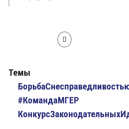
Темы
БорьбаСнесправедливость
#КомандаМГЕР
КонкурсЗаконодательныхИ