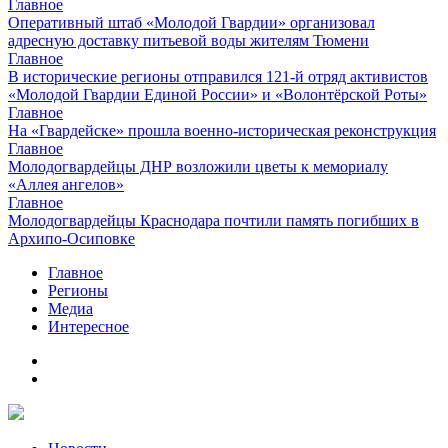
Главное
Оперативный штаб «Молодой Гвардии» организовал
адресную доставку питьевой воды жителям Тюмени
Главное
В исторические регионы отправился 121-й отряд активистов
«Молодой Гвардии Единой России» и «Волонтёрской Роты»
Главное
На «Гвардейске» прошла военно-историческая реконструкция
Главное
Молодогвардейцы ДНР возложили цветы к мемориалу
«Аллея ангелов»
Главное
Молодогвардейцы Краснодара почтили память погибших в
Архипо-Осиповке
Главное
Регионы
Медиа
Интересное