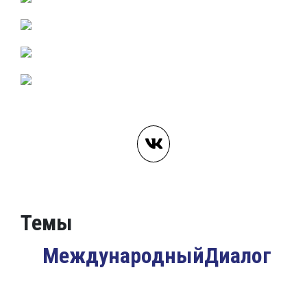
Темы
МеждународныйДиалог