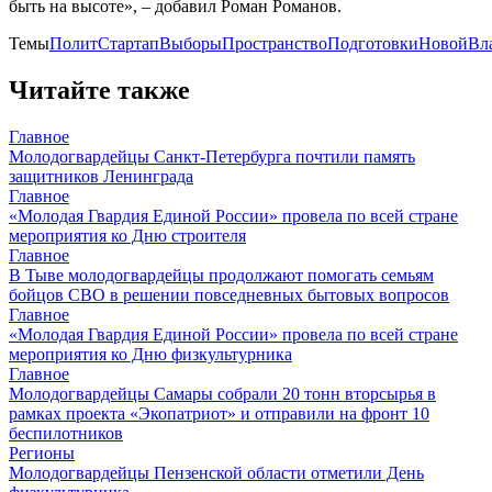
быть на высоте», – добавил Роман Романов.
Темы
ПолитСтартап
Выборы
ПространствоПодготовкиНовойВл
Читайте также
Главное
Молодогвардейцы Санкт-Петербурга почтили память
защитников Ленинграда
Главное
«Молодая Гвардия Единой России» провела по всей стране
мероприятия ко Дню строителя
Главное
В Тыве молодогвардейцы продолжают помогать семьям
бойцов СВО в решении повседневных бытовых вопросов
Главное
«Молодая Гвардия Единой России» провела по всей стране
мероприятия ко Дню физкультурника
Главное
Молодогвардейцы Самары собрали 20 тонн вторсырья в
рамках проекта «Экопатриот» и отправили на фронт 10
беспилотников
Регионы
Молодогвардейцы Пензенской области отметили День