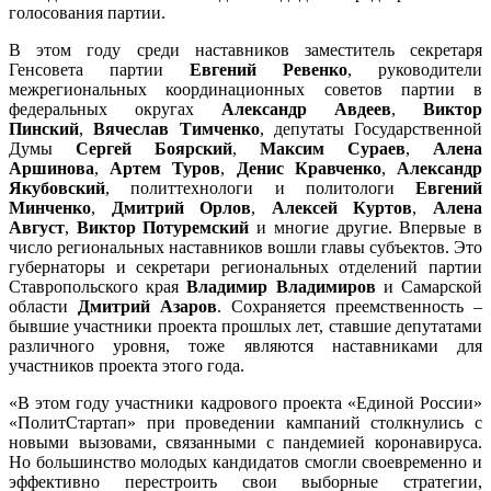
голосования партии.
В этом году среди наставников заместитель секретаря
Генсовета партии
Евгений Ревенко
, руководители
межрегиональных координационных советов партии в
федеральных округах
Александр Авдеев
,
Виктор
Пинский
,
Вячеслав Тимченко
, депутаты Государственной
Думы
Сергей Боярский
,
Максим Сураев
,
Алена
Аршинова
,
Артем Туров
,
Денис Кравченко
,
Александр
Якубовский
, политтехнологи и политологи
Евгений
Минченко
,
Дмитрий Орлов
,
Алексей Куртов
,
Алена
Август
,
Виктор Потуремский
и многие другие. Впервые в
число региональных наставников вошли главы субъектов. Это
губернаторы и секретари региональных отделений партии
Ставропольского края
Владимир Владимиров
и Самарской
области
Дмитрий Азаров
. Сохраняется преемственность –
бывшие участники проекта прошлых лет, ставшие депутатами
различного уровня, тоже являются наставниками для
участников проекта этого года.
«В этом году участники кадрового проекта «Единой России»
«ПолитСтартап» при проведении кампаний столкнулись с
новыми вызовами, связанными с пандемией коронавируса.
Но большинство молодых кандидатов смогли своевременно и
эффективно перестроить свои выборные стратегии,