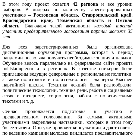
В этом году проект охватил
42 региона
и все уровни
выборов. В лидерах по количеству зарегистрированных
участников –
Ростовская область, Ставропольский край,
Краснодарский край, Тюменская область и Омская
область
. Благодаря такой активности
каждый третий
участник предварительного голосования партии моложе 35
лет.
Для всех зарегистрированных была организована
дистанционная обучающая программа, которая в период
пандемии позволяла получить необходимые знания и навыки.
Обучение велось параллельно на федеральном сайте проекта
politstartup.er.ru и в регионах. В качестве спикеров были
приглашены ведущие федеральные и региональные политики,
а также политологи и политтехнологи – эксперты Высшей
партийной школы. Тематика лекций была разнообразна:
политические технологии, техника речи, работа в социальных
сетях и интернете, социология, работа с политическими
текстами и т. д.
Сейчас продолжается подготовка к участию в
предварительном голосовании. За самыми активными
участниками закреплены наставники, которых в этом году
более тысячи. Они уже проводят консультации и дают советы
по ведению кампании молодых кандидатов предварительного