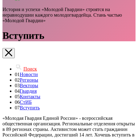
История и успехи «Молодой Гвардии» строятся на
неравнодушии каждого молодогвардейца. Стань частью
«Молодой Гвардии»
Вступить
Поиск
01
Новости
02
Регионы
03
Векторы
04
Гвардия
05
Контакты
06
СтИБ
07
Вступить
«Молодая Гвардия Единой России» - всероссийская
общественная организация. Региональные отделения открыты
в 89 регионах страны. Активистом может стать гражданин
Российской Федерации, достигший 14 лет. Хочешь вступить в