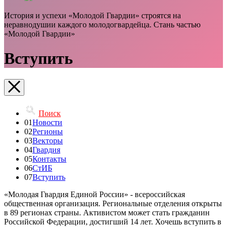
История и успехи «Молодой Гвардии» строятся на
неравнодушии каждого молодогвардейца. Стань частью
«Молодой Гвардии»
Вступить
Поиск
01
Новости
02
Регионы
03
Векторы
04
Гвардия
05
Контакты
06
СтИБ
07
Вступить
«Молодая Гвардия Единой России» - всероссийская
общественная организация. Региональные отделения открыты
в 89 регионах страны. Активистом может стать гражданин
Российской Федерации, достигший 14 лет. Хочешь вступить в