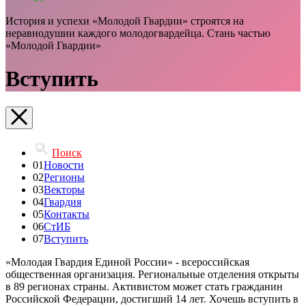
История и успехи «Молодой Гвардии» строятся на
неравнодушии каждого молодогвардейца. Стань частью
«Молодой Гвардии»
Вступить
Поиск
01
Новости
02
Регионы
03
Векторы
04
Гвардия
05
Контакты
06
СтИБ
07
Вступить
«Молодая Гвардия Единой России» - всероссийская
общественная организация. Региональные отделения открыты
в 89 регионах страны. Активистом может стать гражданин
Российской Федерации, достигший 14 лет. Хочешь вступить в