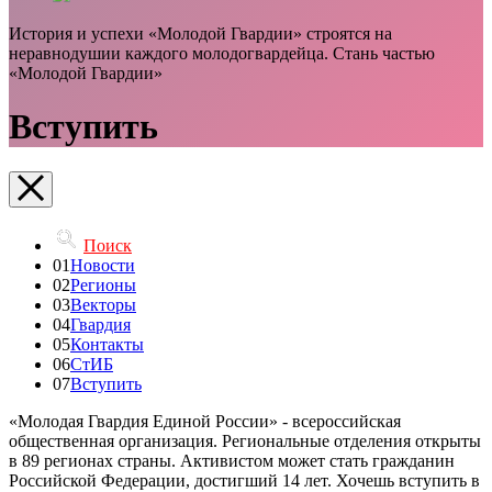
История и успехи «Молодой Гвардии» строятся на
неравнодушии каждого молодогвардейца. Стань частью
«Молодой Гвардии»
Вступить
Поиск
01
Новости
02
Регионы
03
Векторы
04
Гвардия
05
Контакты
06
СтИБ
07
Вступить
«Молодая Гвардия Единой России» - всероссийская
общественная организация. Региональные отделения открыты
в 89 регионах страны. Активистом может стать гражданин
Российской Федерации, достигший 14 лет. Хочешь вступить в