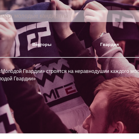
Векторы
Гвардия
 «Молодой Гвардии» строятся на неравнодушии каждого мо
лодой Гвардии»