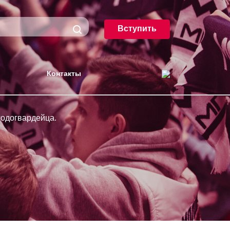
Вступить
Контакты
лодогвардейца.