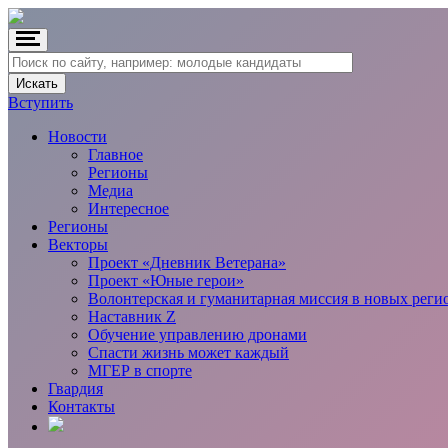
Вступить
Новости
Главное
Регионы
Медиа
Интересное
Регионы
Векторы
Проект «Дневник Ветерана»
Проект «Юные герои»
Волонтерская и гуманитарная миссия в новых реги
Наставник Z
Обучение управлению дронами
Спасти жизнь может каждый
МГЕР в спорте
Гвардия
Контакты