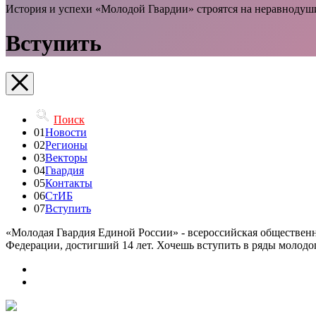
История и успехи «Молодой Гвардии» строятся на неравнодуш
Вступить
Поиск
01
Новости
02
Регионы
03
Векторы
04
Гвардия
05
Контакты
06
СтИБ
07
Вступить
«Молодая Гвардия Единой России» - всероссийская общественн
Федерации, достигший 14 лет. Хочешь вступить в ряды молод