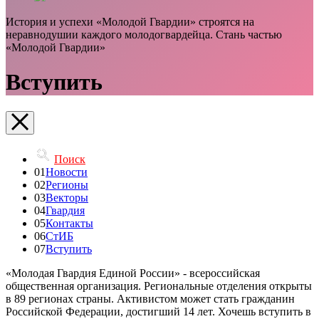
История и успехи «Молодой Гвардии» строятся на
неравнодушии каждого молодогвардейца. Стань частью
«Молодой Гвардии»
Вступить
Поиск
01
Новости
02
Регионы
03
Векторы
04
Гвардия
05
Контакты
06
СтИБ
07
Вступить
«Молодая Гвардия Единой России» - всероссийская
общественная организация. Региональные отделения открыты
в 89 регионах страны. Активистом может стать гражданин
Российской Федерации, достигший 14 лет. Хочешь вступить в