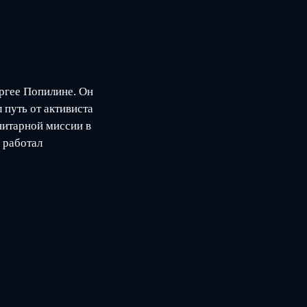
ргее Попилине. Он
путь от активиста
нитарной миссии в
 работал