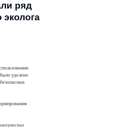
али ряд
 эколога
спользовании
 было уделено
 безопасных
формирования
логических