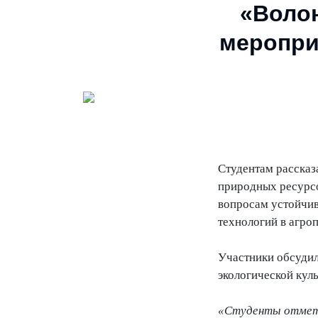
«Волон
меропри
Студентам рассказ
природных ресурсо
вопросам устойчив
технологий в агр
Участники обсуди
экологической кул
«Студенты отмети