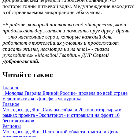
Добровольским передали городской больнице №5
полторы тонны питьевой воды. Медучреждение находится
в обстреливаемом микрорайоне Абакумова.
«В районе, который постоянно под обстрелами, люди
продолжают держаться и помогать друг другу. Врачи
— это настоящие герои, которые каждый день
работают в тяжелейших условиях и продолжают
спасать жизни, несмотря ни на что!» - сказал
руководитель «Молодой Гвардии» ДНР
Сергей
Добровольский.
Читайте также
Главное
«Молодая Гвардия Единой России» провела по всей стране
мероприятия ко Дню физкультурника
Главное
Молодогвардейцы Самары собрали 20 тонн вторсырья в
рамках проекта «Экопатриот» и отправили на фронт 10
беспилотников
Регионы
Молодогвардейцы Пензенской области отметили День