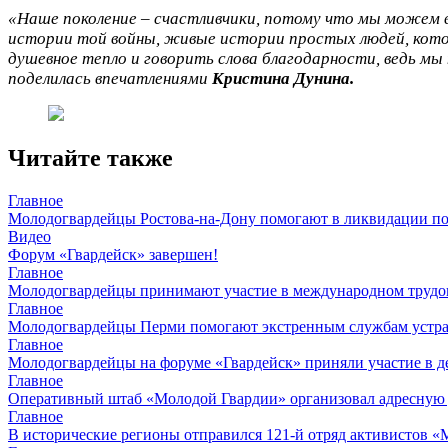
«Наше поколение – счастливчики, потому что мы можем в
истории той войны, живые истории простых людей, котор
душевное тепло и говорить слова благодарности, ведь мы
поделилась впечатлениями
Кристина Дунина.
Читайте также
Главное
Молодогвардейцы Ростова-на-Дону помогают в ликвидации по
Видео
Форум «Гвардейск» завершен!
Главное
Молодогвардейцы принимают участие в международном трудов
Главное
Молодогвардейцы Перми помогают экстренным службам устран
Главное
Молодогвардейцы на форуме «Гвардейск» приняли участие в д
Главное
Оперативный штаб «Молодой Гвардии» организовал адресную
Главное
В исторические регионы отправился 121-й отряд активистов 