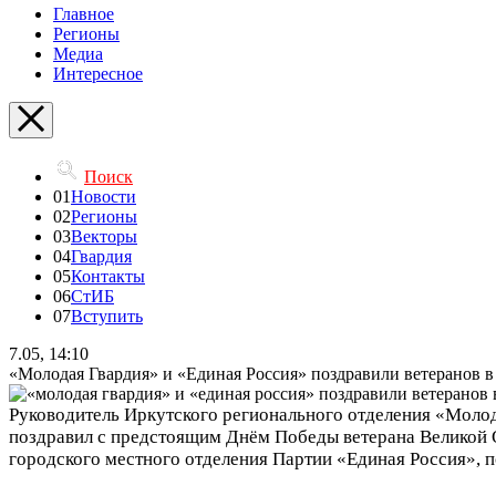
Главное
Регионы
Медиа
Интересное
Поиск
01
Новости
02
Регионы
03
Векторы
04
Гвардия
05
Контакты
06
СтИБ
07
Вступить
7.05, 14:10
«Молодая Гвардия» и «Единая Россия» поздравили ветеранов 
Руководитель Иркутского регионального отделения «Молод
поздравил с предстоящим Днём Победы ветерана Великой 
городского местного отделения Партии «Единая Россия», п