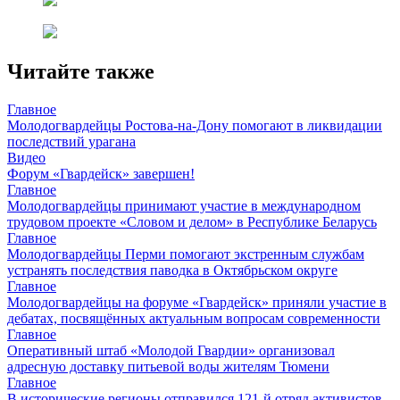
Читайте также
Главное
Молодогвардейцы Ростова-на-Дону помогают в ликвидации
последствий урагана
Видео
Форум «Гвардейск» завершен!
Главное
Молодогвардейцы принимают участие в международном
трудовом проекте «Словом и делом» в Республике Беларусь
Главное
Молодогвардейцы Перми помогают экстренным службам
устранять последствия паводка в Октябрьском округе
Главное
Молодогвардейцы на форуме «Гвардейск» приняли участие в
дебатах, посвящённых актуальным вопросам современности
Главное
Оперативный штаб «Молодой Гвардии» организовал
адресную доставку питьевой воды жителям Тюмени
Главное
В исторические регионы отправился 121-й отряд активистов