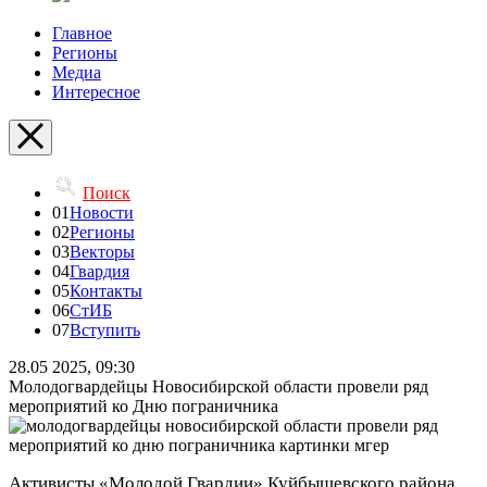
Главное
Регионы
Медиа
Интересное
Поиск
01
Новости
02
Регионы
03
Векторы
04
Гвардия
05
Контакты
06
СтИБ
07
Вступить
28.05 2025, 09:30
Молодогвардейцы Новосибирской области провели ряд
мероприятий ко Дню пограничника
Активисты «Молодой Гвардии» Куйбышевского района