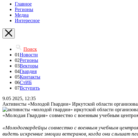
Главное
Регионы
Медиа
Интересное
Поиск
01
Новости
02
Регионы
03
Векторы
04
Гвардия
05
Контакты
06
СтИБ
07
Вступить
9.05 2025, 12:35
Активисты «Молодой Гвардии» Иркутской области организова
«Молодая Гвардия» совместно с военным учебным центром 
«Молодогвардейцы совместно с военным учебным центром
видеть искренние эмоции ветеранов, когда они слышат п