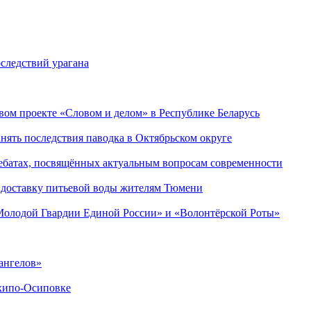
следствий урагана
ом проекте «Словом и делом» в Республике Беларусь
ять последствия паводка в Октябрьском округе
ебатах, посвящённых актуальным вопросам современности
 доставку питьевой воды жителям Тюмени
«Молодой Гвардии Единой России» и «Волонтёрской Роты»
ангелов»
хипо-Осиповке