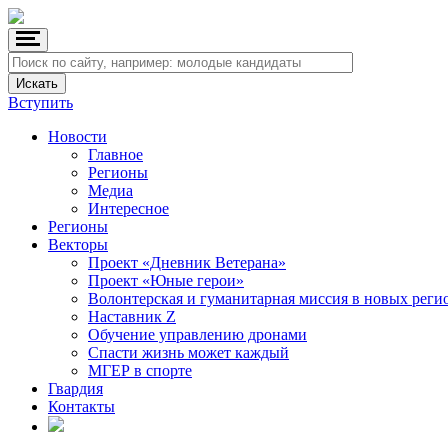
Вступить
Новости
Главное
Регионы
Медиа
Интересное
Регионы
Векторы
Проект «Дневник Ветерана»
Проект «Юные герои»
Волонтерская и гуманитарная миссия в новых реги
Наставник Z
Обучение управлению дронами
Спасти жизнь может каждый
МГЕР в спорте
Гвардия
Контакты