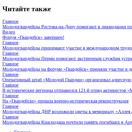
Читайте также
Главное
Молодогвардейцы Ростова-на-Дону помогают в ликвидации по
Видео
Форум «Гвардейск» завершен!
Главное
Молодогвардейцы принимают участие в международном трудов
Главное
Молодогвардейцы Перми помогают экстренным службам устран
Главное
Молодогвардейцы на форуме «Гвардейск» приняли участие в д
Главное
Оперативный штаб «Молодой Гвардии» организовал адресную
Главное
В исторические регионы отправился 121-й отряд активистов 
Главное
На «Гвардейске» прошла военно-историческая реконструкция
Главное
Молодогвардейцы ДНР возложили цветы к мемориалу «Аллея 
Главное
Молодогвардейцы Краснодара почтили память погибших в Ар