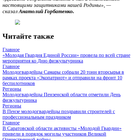
настоящими защитниками нашей Родины», —
сказал
Анатолий Горбатенко.
Читайте также
Главное
«Молодая Гвардия Единой России» провела по всей стране
мероприятия ко Дню физкультурника
Главное
Молодогвардейцы Самары собрали 20 тонн вторсырья в
рамках проекта «Экопатриот» и отправили на фронт 10
беспилотников
Регионы
Молодогвардейцы Пензенской области отметили День
физкультурника
Регионы
В Пензе молодогвардейцы поздравили строителей с
профессиональным праздником
Главное
В Саратовской области активисты «Молодой Гвардии»
привели в порядок могилы участников Великой
Отечественной войны