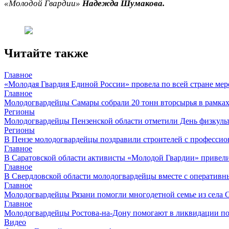
«Молодой Гвардии»
Надежда Шумакова.
Читайте также
Главное
«Молодая Гвардия Единой России» провела по всей стране ме
Главное
Молодогвардейцы Самары собрали 20 тонн вторсырья в рамках
Регионы
Молодогвардейцы Пензенской области отметили День физкуль
Регионы
В Пензе молодогвардейцы поздравили строителей с професси
Главное
В Саратовской области активисты «Молодой Гвардии» привел
Главное
В Свердловской области молодогвардейцы вместе с оперативн
Главное
Молодогвардейцы Рязани помогли многодетной семье из села 
Главное
Молодогвардейцы Ростова-на-Дону помогают в ликвидации по
Видео