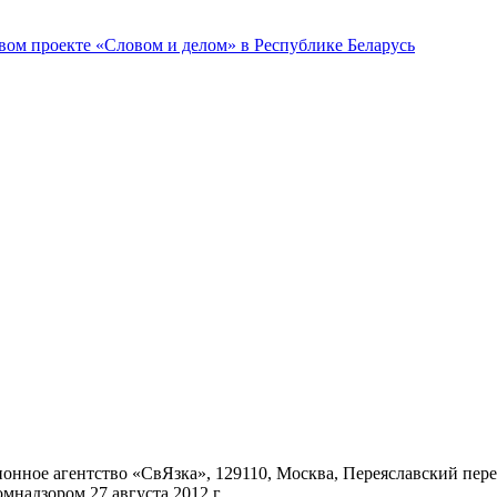
ом проекте «Словом и делом» в Республике Беларусь
ное агентство «СвЯзка», 129110, Москва, Переяславский переул
надзором 27 августа 2012 г.