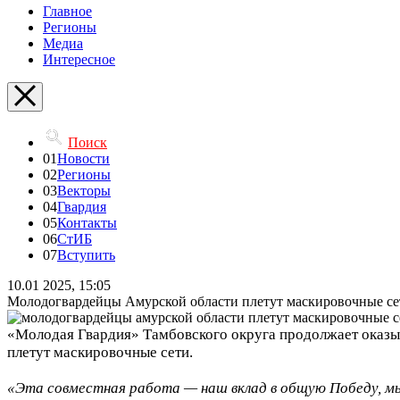
Главное
Регионы
Медиа
Интересное
Поиск
01
Новости
02
Регионы
03
Векторы
04
Гвардия
05
Контакты
06
СтИБ
07
Вступить
10.01 2025, 15:05
Молодогвардейцы Амурской области плетут маскировочные се
«Молодая Гвардия» Тамбовского округа продолжает оказы
плетут маскировочные сети.
«Эта совместная работа — наш вклад в общую Победу, м