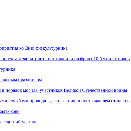
роприятия ко Дню физкультурника
 проекта «Экопатриот» и отправили на фронт 10 беспилотников
турника
ональным праздником
и в порядок могилы участников Великой Отечественной войны
ыми службами проводят дезинфекцию в пострадавшем от паводк
Салтыково
следствий урагана