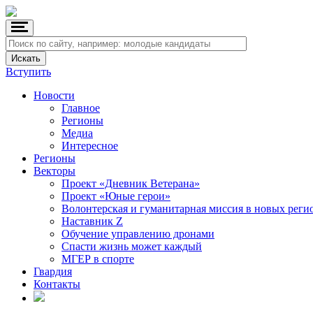
Вступить
Новости
Главное
Регионы
Медиа
Интересное
Регионы
Векторы
Проект «Дневник Ветерана»
Проект «Юные герои»
Волонтерская и гуманитарная миссия в новых реги
Наставник Z
Обучение управлению дронами
Спасти жизнь может каждый
МГЕР в спорте
Гвардия
Контакты