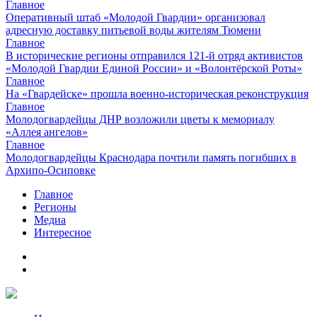
Главное
Оперативный штаб «Молодой Гвардии» организовал
адресную доставку питьевой воды жителям Тюмени
Главное
В исторические регионы отправился 121-й отряд активистов
«Молодой Гвардии Единой России» и «Волонтёрской Роты»
Главное
На «Гвардейске» прошла военно-историческая реконструкция
Главное
Молодогвардейцы ДНР возложили цветы к мемориалу
«Аллея ангелов»
Главное
Молодогвардейцы Краснодара почтили память погибших в
Архипо-Осиповке
Главное
Регионы
Медиа
Интересное