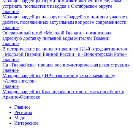
Молодогвардейцы Перми помогают экстренным службам
устранять последствия паводка в Октябрьском округе
Главное
Молодогвардейцы на форуме «Гвардейск» приняли участие в
дебатах, посвящённых актуальным вопросам современности
Главное
Оперативный штаб «Молодой Гвардии» организовал
адресную доставку питьевой воды жителям Тюмени
Главное
В исторические регионы отправился 121-й отряд активистов
«Молодой Гвардии Единой России» и «Волонтёрской Роты»
Главное
На «Гвардейске» прошла военно-историческая реконструкция
Главное
Молодогвардейцы ДНР возложили цветы к мемориалу
«Аллея ангелов»
Главное
Молодогвардейцы Краснодара почтили память погибших в
Архипо-Осиповке
Главное
Регионы
Медиа
Интересное