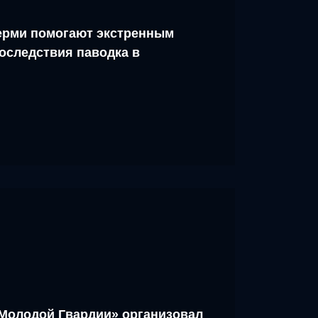
рми помогают экстренным
оследствия паводка в
Молодой Гвардии» организовал