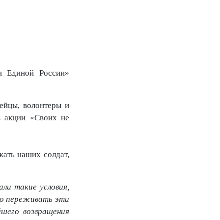
и Единой России»
ейцы, волонтеры и
в акции «Своих не
жать наших солдат,
али такие условия,
ело переживать эти
йшего возвращения