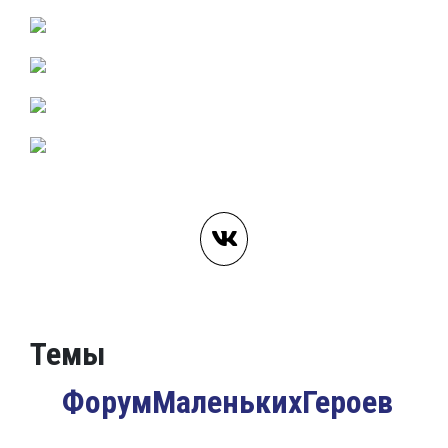
Темы
ФорумМаленькихГероев