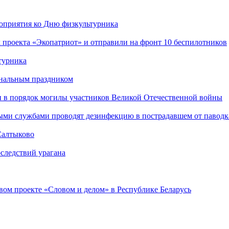
роприятия ко Дню физкультурника
 проекта «Экопатриот» и отправили на фронт 10 беспилотников
турника
ональным праздником
и в порядок могилы участников Великой Отечественной войны
ыми службами проводят дезинфекцию в пострадавшем от паводк
Салтыково
следствий урагана
ом проекте «Словом и делом» в Республике Беларусь