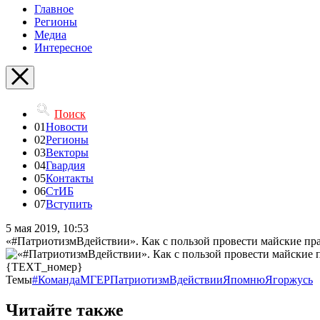
Главное
Регионы
Медиа
Интересное
Поиск
01
Новости
02
Регионы
03
Векторы
04
Гвардия
05
Контакты
06
СтИБ
07
Вступить
5 мая 2019, 10:53
«#ПатриотизмВдействии». Как с пользой провести майские пр
{TEXT_номер}
Темы
#КомандаМГЕР
ПатриотизмВдействии
ЯпомнюЯгоржусь
Читайте также