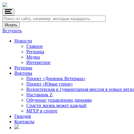
Вступить
Новости
Главное
Регионы
Медиа
Интересное
Регионы
Векторы
Проект «Дневник Ветерана»
Проект «Юные герои»
Волонтерская и гуманитарная миссия в новых реги
Наставник Z
Обучение управлению дронами
Спасти жизнь может каждый
МГЕР в спорте
Гвардия
Контакты