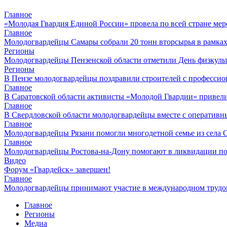
Главное
«Молодая Гвардия Единой России» провела по всей стране ме
Главное
Молодогвардейцы Самары собрали 20 тонн вторсырья в рамках
Регионы
Молодогвардейцы Пензенской области отметили День физкуль
Регионы
В Пензе молодогвардейцы поздравили строителей с професси
Главное
В Саратовской области активисты «Молодой Гвардии» привел
Главное
В Свердловской области молодогвардейцы вместе с оперативн
Главное
Молодогвардейцы Рязани помогли многодетной семье из села 
Главное
Молодогвардейцы Ростова-на-Дону помогают в ликвидации по
Видео
Форум «Гвардейск» завершен!
Главное
Молодогвардейцы принимают участие в международном трудов
Главное
Регионы
Медиа