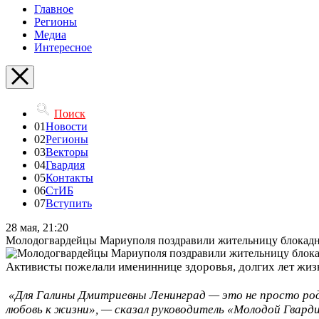
Главное
Регионы
Медиа
Интересное
Поиск
01
Новости
02
Регионы
03
Векторы
04
Гвардия
05
Контакты
06
СтИБ
07
Вступить
28 мая, 21:20
Молодогвардейцы Мариуполя поздравили жительницу блокадн
Активисты пожелали имениннице здоровья, долгих лет жизн
«Для Галины Дмитриевны Ленинград — это не просто родн
любовь к жизни», — сказал руководитель «Молодой Гвар