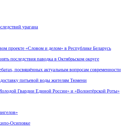
следствий урагана
ом проекте «Словом и делом» в Республике Беларусь
ять последствия паводка в Октябрьском округе
ебатах, посвящённых актуальным вопросам современности
 доставку питьевой воды жителям Тюмени
«Молодой Гвардии Единой России» и «Волонтёрской Роты»
ангелов»
хипо-Осиповке