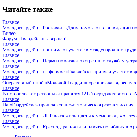
Читайте также
Главное
Молодогвардейцы Ростова-на-Дону помогают в ликвидации по
Видео
Форум «Гвардейск» завершен!
Главное
Молодогвардейцы принимают участие в международном трудов
Главное
Молодогвардейцы Перми помогают экстренным службам устран
Главное
Молодогвардейцы на форуме «Гвардейск» приняли участие в д
Главное
Оперативный штаб «Молодой Гвардии» организовал адресную
Главное
В исторические регионы отправился 121-й отряд активистов 
Главное
На «Гвардейске» прошла военно-историческая реконструкция
Главное
Молодогвардейцы ДНР возложили цветы к мемориалу «Аллея 
Главное
Молодогвардейцы Краснодара почтили память погибших в Ар