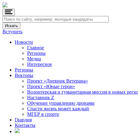
Вступить
Новости
Главное
Регионы
Медиа
Интересное
Регионы
Векторы
Проект «Дневник Ветерана»
Проект «Юные герои»
Волонтерская и гуманитарная миссия в новых реги
Наставник Z
Обучение управлению дронами
Спасти жизнь может каждый
МГЕР в спорте
Гвардия
Контакты