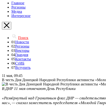
Главное
Регионы
Медиа
Интересное
Поиск
01
Новости
02
Регионы
03
Векторы
04
Гвардия
05
Контакты
06
СтИБ
07
Вступить
11 мая, 09:45
В честь Дня Донецкой Народной Республики активисты «Моло
В ДНР 11 мая отмечают День Республики
«Развёрнутый над Гранитным флаг ДНР — свидетельство 
нас», — сказал заместитель председателя «Молодой Гва