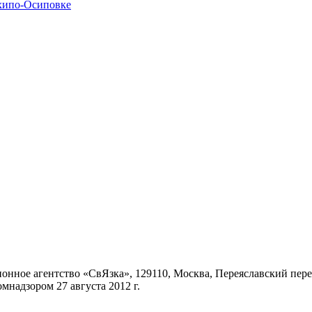
хипо-Осиповке
ное агентство «СвЯзка», 129110, Москва, Переяславский переул
надзором 27 августа 2012 г.