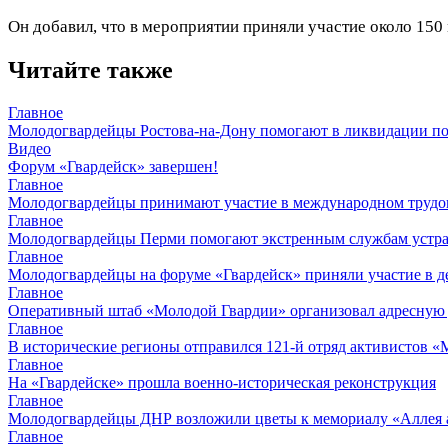
Он добавил, что в мероприятии приняли участие около 150
Читайте также
Главное
Молодогвардейцы Ростова-на-Дону помогают в ликвидации по
Видео
Форум «Гвардейск» завершен!
Главное
Молодогвардейцы принимают участие в международном трудов
Главное
Молодогвардейцы Перми помогают экстренным службам устран
Главное
Молодогвардейцы на форуме «Гвардейск» приняли участие в д
Главное
Оперативный штаб «Молодой Гвардии» организовал адресную
Главное
В исторические регионы отправился 121-й отряд активистов 
Главное
На «Гвардейске» прошла военно-историческая реконструкция
Главное
Молодогвардейцы ДНР возложили цветы к мемориалу «Аллея 
Главное