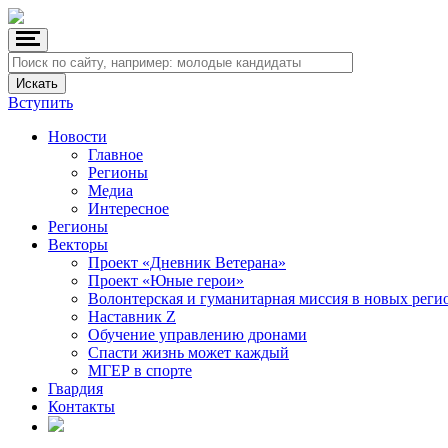
Вступить
Новости
Главное
Регионы
Медиа
Интересное
Регионы
Векторы
Проект «Дневник Ветерана»
Проект «Юные герои»
Волонтерская и гуманитарная миссия в новых реги
Наставник Z
Обучение управлению дронами
Спасти жизнь может каждый
МГЕР в спорте
Гвардия
Контакты