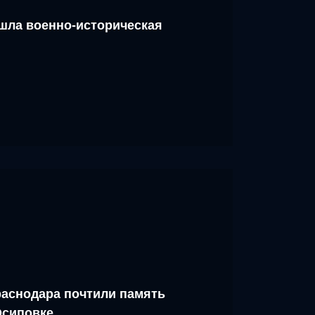
шла военно-историческая
аснодара почтили память
Осиповке