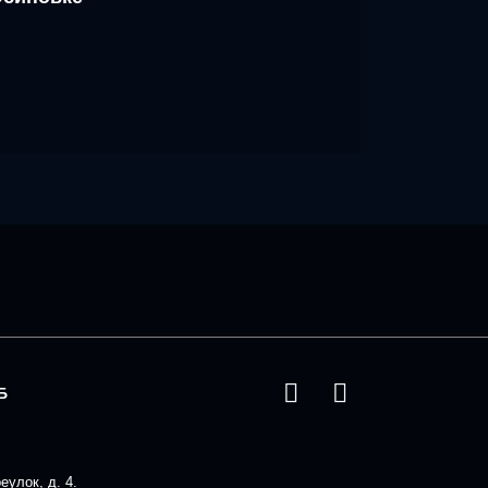
Б
улок, д. 4.